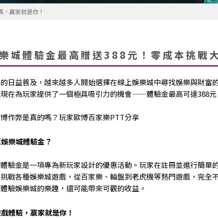
獎，贏家就是你！
樂城體驗金最高贈送388元！零成本挑戰
樂的日益普及，越來越多人開始選擇在線上娛樂城中尋找娛樂與財富
現在為玩家提供了一個極具吸引力的機會——體驗金最高可達388
歐博作弊是真的嗎？玩家歐博百家樂PTT分享
大獎娛樂城體驗金？
體驗金是一項專為新玩家設計的優惠活動。玩家在註冊並進行簡單的
來挑戰各種娛樂城遊戲，從百家樂、輪盤到老虎機等熱門遊戲，完全
下體驗娛樂城的樂趣，還可能帶來可觀的收益。
的遊戲體驗，贏家就是你！