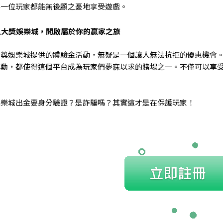
每一位玩家都能無後顧之憂地享受遊戲。
加入大獎娛樂城，開啟屬於你的贏家之旅
大獎娛樂城提供的體驗金活動，無疑是一個讓人無法抗拒的優惠機會
獎勳，都使得這個平台成為玩家們夢寐以求的賭場之一。不僅可以享
娛樂城出金要身分驗證？是詐騙嗎？其實這才是在保護玩家！