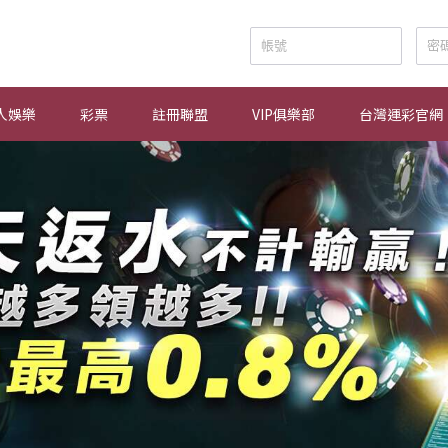
人娛樂
彩票
註冊聯盟
VIP俱樂部
台灣運彩官網