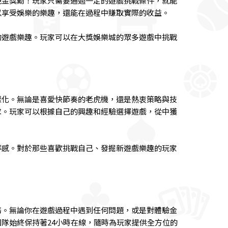
現金獎勳！玩家只需要通過一定的遊戲挑戰條件，就能
以享受娛樂的樂趣，還能在過程中賺取實際的收益。
的遊戲樂趣。玩家可以在大獎娛樂城的眾多遊戲中挑戰
樣化。無論是喜愛快節奏的老虎機，還是熱衷策略與技
求。玩家可以根據自己的興趣和經驗選擇遊戲，從中獲
鮮感。對於那些喜歡挑戰自己、發掘新遊戲樂趣的玩家
務。無論你在遊戲過程中遇到任何問題，或是對體驗金
隊始終保持著24小時在線，隨時為玩家提供全方位的