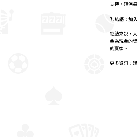
支持，確保
7. 結語：
總結來說，
金為現金的
的贏家。
更多資訊：