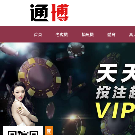
首頁
老虎機
捕魚機
體育
真
關