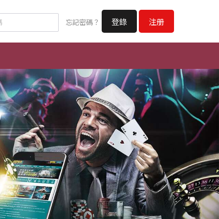
登錄
注册
忘記密碼？