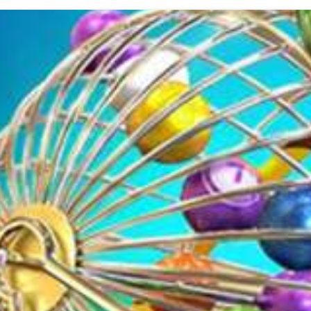
大獎娛樂城體驗金秒領教學！註冊即送體驗金，輕鬆翻倍賺！
PX老虎機
MORE >
MORE >