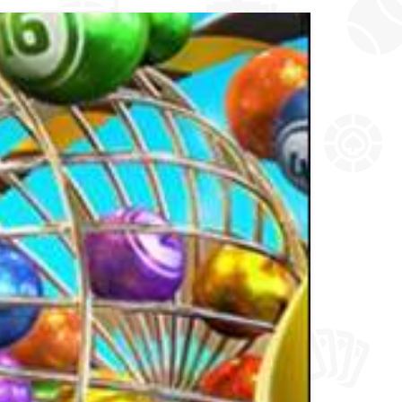
MORE >