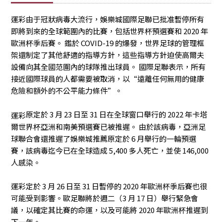
運彩由于冠狀病毒大流行，
娛樂城
國際足聯已批准暫停所有
即將到來的全球範圍內的比賽，包括世界杯預選賽和 2020 年
歐洲杯季后賽。 鑑於 COVID-19 的爆發，世界足球的管理框
架還制定了其他舒適的指導方針，這些指導方針迫使高爾夫
設備向其全國范圍內的球隊推出球員。 國際足聯表示，所有
接近國際球員的人都需要被取消，以“遠離任何無用的健康
危險和額外的不公平能力條件”。
原定於 3 月 23 日至 31 日在全球窗口舉行的 2022 年卡塔
運彩
爾世界杯亞洲和南美預選賽已被推遲。 由於該病毒，亞洲足
球聯合會還推遲了
娛樂城推薦
原定於 6 月舉行的一輪預選
賽，該病毒迄今已在全球造成 5,400 多人死亡，並使 146,000
人感染。
運彩定於 3 月 26 日至 31 日暫停的 2020 年歐洲杯季后賽也很
可能受到影響。歐足聯將於週二（3 月 17 日）舉行緊急會
議，以確定其比賽的命運，以及可能將 2020 年歐洲杯推遲到
下一年。