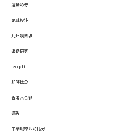
運動彩券
足球投注
九州娛樂城
樂透研究
leo ptt
即時比分
香港六合彩
運彩
中華職棒即時比分