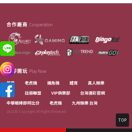
Cooperation
合作廠商
Play Now
立即開玩
首頁
老虎機
捕魚機
體育
真人娛樂
彩票
註冊聯盟
VIP俱樂部
台灣運彩官網
中華職棒即時比分
老虎機
九州娛樂 台灣
2021© Copyright All Rights Reserved
TOP