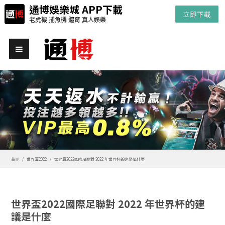
通博娛樂城 APP下載
立即下載
老虎機 捕魚機 體育 真人娛樂
首頁
世界盃2022
世界盃2022國際足聯對 2022 年世界杯的建議是什麼
世界盃2022國際足聯對 2022 年世界杯的建
議是什麼