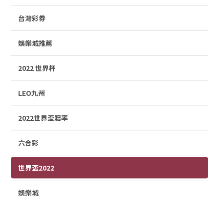
台灣彩券
娛樂城推薦
2022 世界杯
LEO九州
2022世界盃賠率
六合彩
世界盃2022
娛樂城