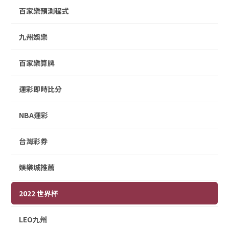
百家樂預測程式
九州娛樂
百家樂算牌
運彩即時比分
NBA運彩
台灣彩券
娛樂城推薦
2022 世界杯
LEO九州