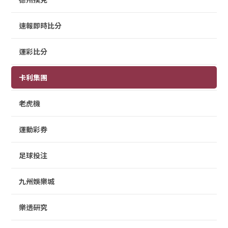
速報即時比分
運彩比分
卡利集團
老虎機
運動彩券
足球投注
九州娛樂城
樂透研究