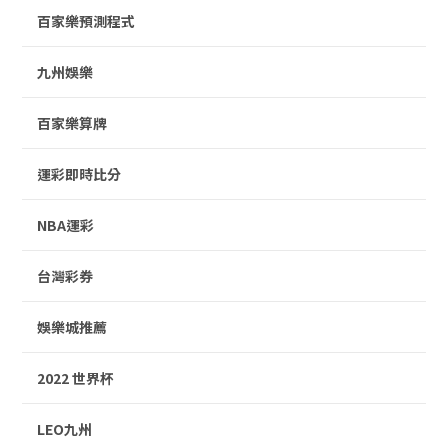
百家樂預測程式
九州娛樂
百家樂算牌
運彩即時比分
NBA運彩
台灣彩券
娛樂城推薦
2022 世界杯
LEO九州