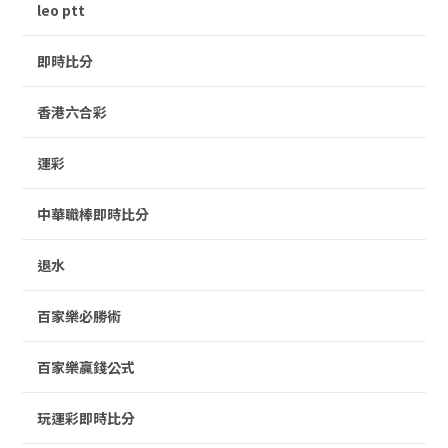
leo ptt
即時比分
香港六合彩
運彩
中華職棒即時比分
退水
百家樂必勝術
百家樂贏錢公式
玩運彩即時比分