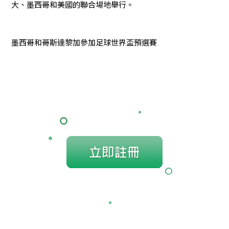
大、墨西哥和美國的聯合場地舉行。
墨西哥和哥斯達黎加參加足球世界盃預選賽