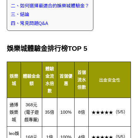
二、如何選擇最適合的娛樂城體驗金？
三、結論
四、常見問題Q&A
娛樂城體驗金排行榜TOP 5
體驗
首儲
娛樂
體驗金金
金流
首儲優
出金安全性
流水
城
額
水倍
惠
倍數
數
通博
368元
★★★★★
（5/5）
娛樂
(電子遊
35倍
100%
8倍
城
戲專屬)
leo娛
★★★★★
（5/5）
168元
1倍
100%
4倍