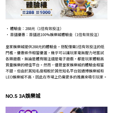
• 體驗金：288元（1倍有效投注）
• 首儲優惠：首儲送100%娛樂城體驗金（1倍有效投注）
皇家娛樂城提供288元的體驗金，搭配僅需1倍有效投注的低
門檻，優惠條件相當優渥，幾乎可以讓玩家毫無壓力地嘗試
各類遊戲，無論是體育賭注還是電子遊戲，都是玩家體驗高
質量娛樂的絕佳平台。然而，儘管皇家娛樂城的體驗金相當
不錯，但由於其知名度相較於其他知名平台如通博娛樂城和
LEO娛樂城不高，因此在市場上仍需更多的推廣來吸引玩家。
NO.5 3A娛樂城