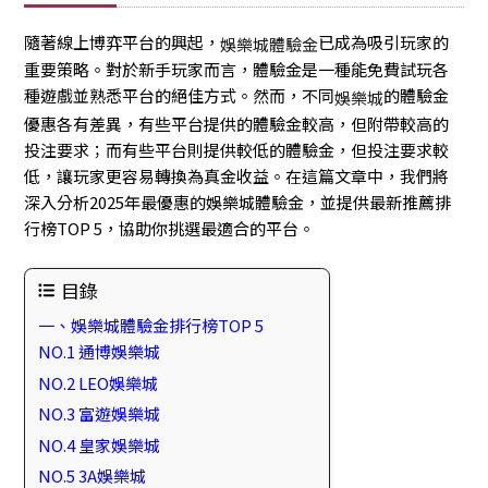
隨著線上博弈平台的興起，
已成為吸引玩家的
娛樂城體驗金
重要策略。對於新手玩家而言，體驗金是一種能免費試玩各
種遊戲並熟悉平台的絕佳方式。然而，不同
的體驗金
娛樂城
優惠各有差異，有些平台提供的體驗金較高，但附帶較高的
投注要求；而有些平台則提供較低的體驗金，但投注要求較
低，讓玩家更容易轉換為真金收益。在這篇文章中，我們將
深入分析2025年最優惠的娛樂城體驗金，並提供最新推薦排
行榜TOP 5，協助你挑選最適合的平台。
目錄
一、娛樂城體驗金排行榜TOP 5
NO.1 通博娛樂城
NO.2 LEO娛樂城
NO.3 富遊娛樂城
NO.4 皇家娛樂城
NO.5 3A娛樂城