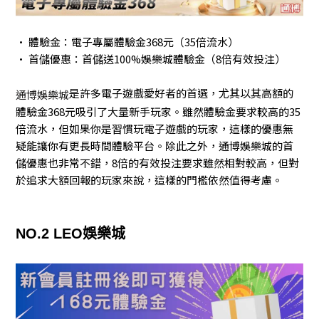
• 體驗金：電子專屬體驗金368元（35倍流水）
• 首儲優惠：首儲送100%娛樂城體驗金（8倍有效投注）
是許多電子遊戲愛好者的首選，尤其以其高額的
通博娛樂城
體驗金368元吸引了大量新手玩家。雖然體驗金要求較高的35
倍流水，但如果你是習慣玩電子遊戲的玩家，這樣的優惠無
疑能讓你有更長時間體驗平台。除此之外，通博娛樂城的首
儲優惠也非常不錯，8倍的有效投注要求雖然相對較高，但對
於追求大額回報的玩家來說，這樣的門檻依然值得考慮。
NO.2 LEO娛樂城