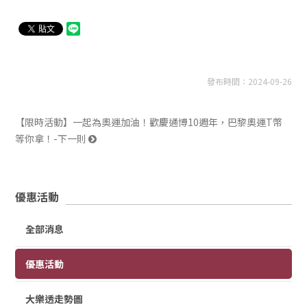
發布時間：2024-09-26
【限時活動】一起為奧運加油！歡慶通博10週年，巴黎奧運T幣
等你拿！-下一則
優惠活動
全部消息
優惠活動
大樂透走勢圖