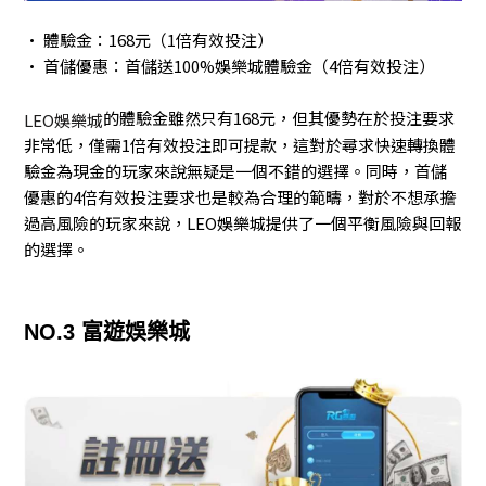
• 體驗金：168元（1倍有效投注）
• 首儲優惠：首儲送100%娛樂城體驗金（4倍有效投注）
的體驗金雖然只有168元，但其優勢在於投注要求
LEO娛樂城
非常低，僅需1倍有效投注即可提款，這對於尋求快速轉換體
驗金為現金的玩家來說無疑是一個不錯的選擇。同時，首儲
優惠的4倍有效投注要求也是較為合理的範疇，對於不想承擔
過高風險的玩家來說，LEO娛樂城提供了一個平衡風險與回報
的選擇。
NO.3 富遊娛樂城