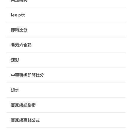
leo ptt
即時比分
香港六合彩
運彩
中華職棒即時比分
退水
百家樂必勝術
百家樂贏錢公式