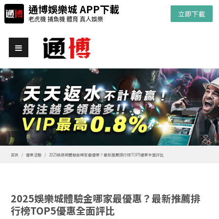
通博娛樂城 APP下載
立即下載
老虎機 捕魚機 體育 真人娛樂
首頁
優惠活動
2025娛樂城體驗金哪家最優惠？最新推薦排行榜TOP5優惠全面評比
2025娛樂城體驗金哪家最優惠？最新推薦排
行榜TOP5優惠全面評比