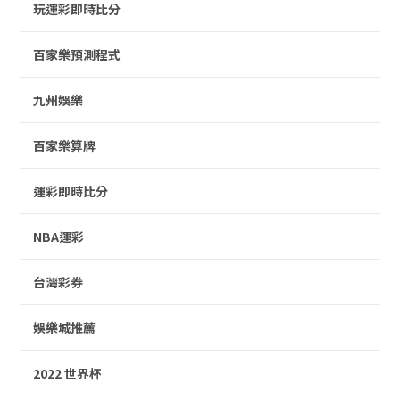
玩運彩即時比分
百家樂預測程式
九州娛樂
百家樂算牌
運彩即時比分
NBA運彩
台灣彩券
娛樂城推薦
2022 世界杯